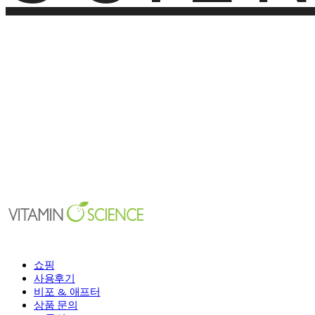
쇼핑
사용후기
비포 & 애프터
상품 문의