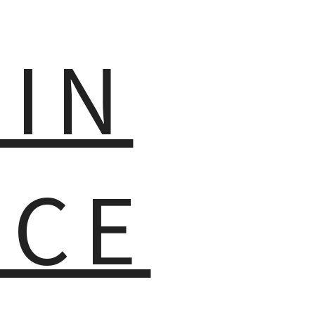
MIN
NCE