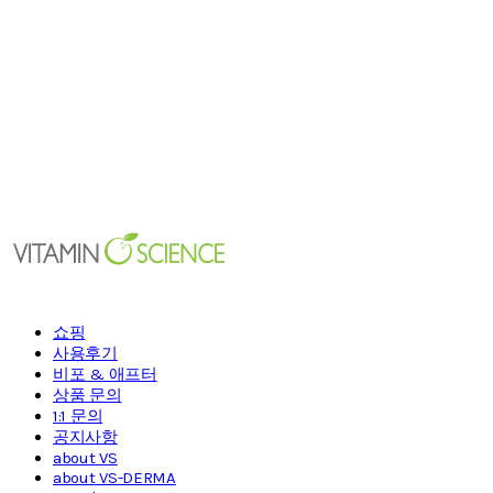
쇼핑
사용후기
비포 & 애프터
상품 문의
1:1 문의
공지사항
about VS
about VS-DERMA