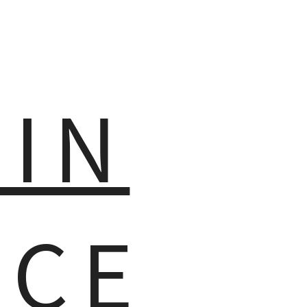
MIN
NCE