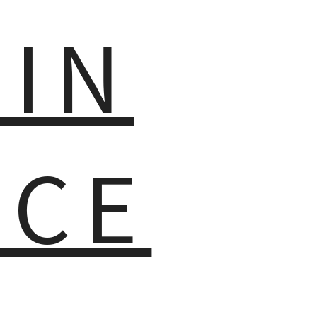
MIN
NCE