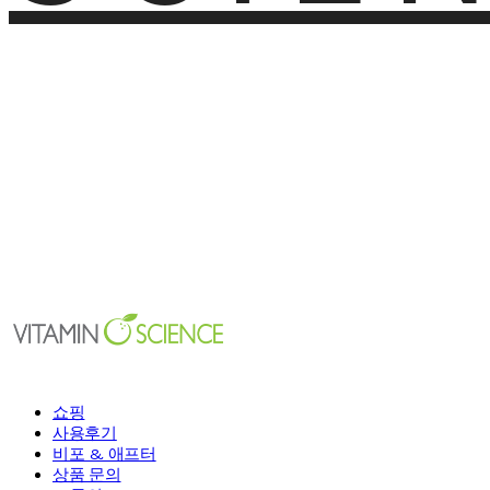
쇼핑
사용후기
비포 & 애프터
상품 문의