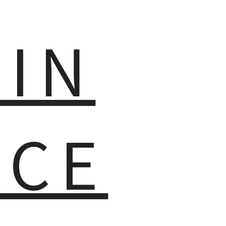
MIN
NCE