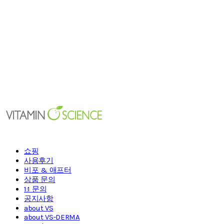
쇼핑
사용후기
비포 & 애프터
상품 문의
1:1 문의
공지사항
about VS
about VS-DERMA