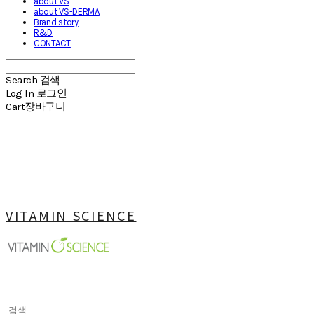
about VS
about VS-DERMA
Brand story
R&D
CONTACT
Search
검색
Log In
로그인
Cart
장바구니
VITAMIN SCIENCE