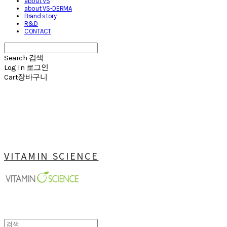
about VS
about VS-DERMA
Brand story
R&D
CONTACT
Search
검색
Log In
로그인
Cart
장바구니
VITAMIN SCIENCE