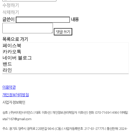
수정하기
삭제하기
글쓴이
내용
댓글 쓰기
목록으로 가기
페이스북
카카오톡
네이버 블로그
밴드
라인
이용약관
개인정보처리방침
사업자정보확인
상호: (주)비타민사이언스 | 대표: 이화선 | 개인정보관리책임자: 이화선 | 전화: 070-7169-1499 | 이메일:
vita7167@gmail.com
주소: 경기도 양주시 광적로 228번길 98-6 (C동) | 사업자등록번호:
217-81-27775
| 통신판매:
2024-